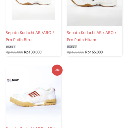
Sepatu Kodachi AR /ARO /
Sepatu Kodachi AR / ARO /
Pro Putih Biru
Pro Putih Hitam
Original
Current
Original
Current
Rated
Rp
180.000
Rp
130.000
Rated
Rp
189.000
Rp
165.000
5.00
5.00
price
price
price
price
out of 5
out of 5
was:
is:
was:
is:
Rp180.000.
Rp130.000.
Rp189.000.
Rp165.000.
Sale!