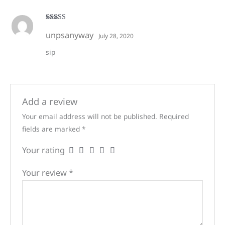
Rated
5
out
unpsanyway
of 5
July 28, 2020
sip
Add a review
Your email address will not be published.
Required
fields are marked
*
Your rating
Your review
*