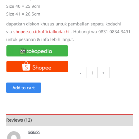
Size 40 = 25,9cm
Size 41 = 26,5cm
dapatkan diskon khusus untuk pembelian sepatu kodachi
via
shopee.co.id/officialkodachi
. Hubungi wa 0831-0834-3491
untuk pesanan & info lebih lanjut.
Kodachi
-
+
AR
/
Add to cart
ARO
/
Pro
Speed
Reviews (12)
France
Red
Rated
5
out