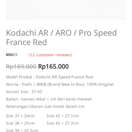
Kodachi AR / ARO / Pro Speed
France Red
(
12
customer reviews)
Rated
12
5.00
Original
Current
Rp
189.000
Rp
165.000
out of 5
based on
customer
price
price
ratings
Model Produk : Kodachi AR Speed France Red
Warna : Putih | BNIB (Brand New In Box), 100% Original
was:
is:
Variasi Size : 37-43
Rp189.000.
Rp165.000.
Bahan : kanvas tebal | sol dari karet mentah
Keterangan Ukuran size insole dalam cm
Size 37 = 24cm Size 42 = 27,1cm
Size 38 = 25cm Size 43 = 27,7cm
Size 39 = 25,5cm