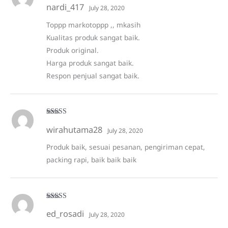
quantity
nardi_417
of 5
July 28, 2020
Toppp markotoppp ,, mkasih
Kualitas produk sangat baik.
Produk original.
Harga produk sangat baik.
Respon penjual sangat baik.
Rated
5
out
wirahutama28
of 5
July 28, 2020
Produk baik, sesuai pesanan, pengiriman cepat,
packing rapi, baik baik baik
Rated
5
out
ed_rosadi
of 5
July 28, 2020