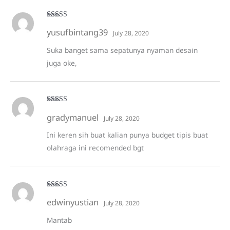
Rated
5
out
yusufbintang39
of 5
July 28, 2020
Suka banget sama sepatunya nyaman desain
juga oke,
Rated
5
out
gradymanuel
of 5
July 28, 2020
Ini keren sih buat kalian punya budget tipis buat
olahraga ini recomended bgt
Rated
5
out
edwinyustian
of 5
July 28, 2020
Mantab