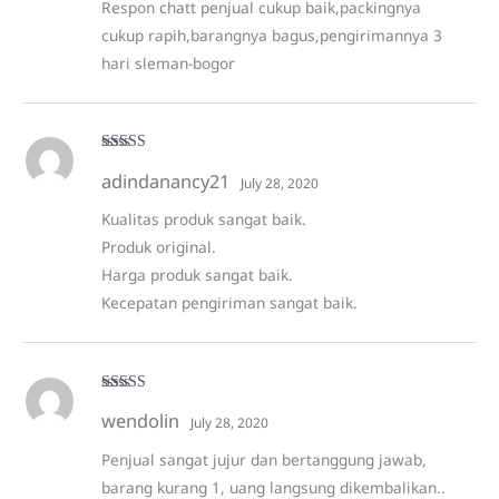
Respon chatt penjual cukup baik,packingnya
cukup rapih,barangnya bagus,pengirimannya 3
hari sleman-bogor
Rated
5
out
adindanancy21
of 5
July 28, 2020
Kualitas produk sangat baik.
Produk original.
Harga produk sangat baik.
Kecepatan pengiriman sangat baik.
Rated
5
out
wendolin
of 5
July 28, 2020
Penjual sangat jujur dan bertanggung jawab,
barang kurang 1, uang langsung dikembalikan..