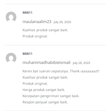
Rated
5
out
maulanaalim23
of 5
July 28, 2020
Kualitas produk sangat baik.
Produk original.
Rated
5
out
muhammadhabibieismail
of 5
July 28, 2020
Keren bat sueran sepatunya. Thank uuuuuuuu!!!
Kualitas produk sangat baik.
Produk original.
Harga produk sangat baik.
Kecepatan pengiriman sangat baik.
Respon penjual sangat baik.