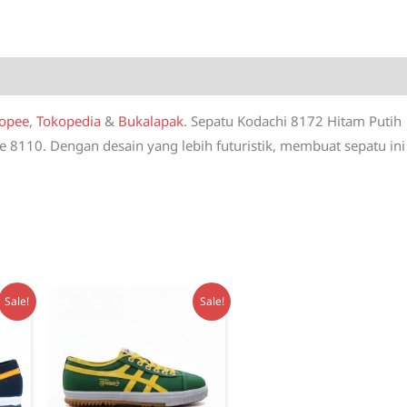
Putih
quantity
opee
,
Tokopedia
&
Bukalapak
. Sepatu Kodachi 8172 Hitam Putih
8110. Dengan desain yang lebih futuristik, membuat sepatu ini
Sale!
Sale!