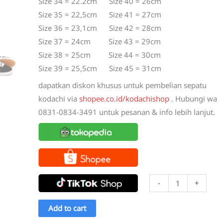
Size 34 = 22.2cm Size 40 = 26cm
Size 35 = 22,5cm Size 41 = 27cm
Size 36 = 23,1cm Size 42 = 28cm
Size 37 = 24cm Size 43 = 29cm
Size 38 = 25cm Size 44 = 30cm
Size 39 = 25,5cm Size 45 = 31cm
dapatkan diskon khusus untuk pembelian sepatu
kodachi via
shopee.co.id/kodachishop
. Hubungi wa
0831-0834-3491 untuk pesanan & info lebih lanjut.
Sepatu
-
+
Kodachi
8172
Add to cart
Hitam