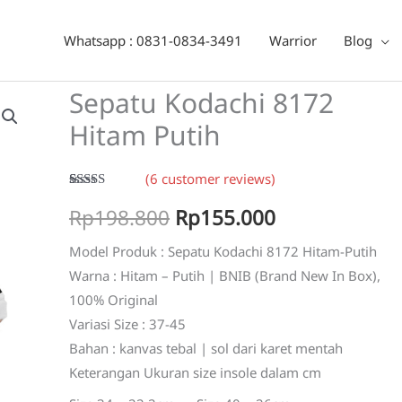
tam Putih
Whatsapp : 0831-0834-3491
Warrior
Blog
Sepatu Kodachi 8172
Hitam Putih
(
6
customer reviews)
Rated
6
5.00
Original
Current
Rp
198.800
Rp
155.000
out of 5
based on
customer
price
price
Model Produk : Sepatu Kodachi 8172 Hitam-Putih
ratings
Warna : Hitam – Putih | BNIB (Brand New In Box),
was:
is:
100% Original
Rp198.800.
Rp155.000.
Variasi Size : 37-45
Bahan : kanvas tebal | sol dari karet mentah
Keterangan Ukuran size insole dalam cm