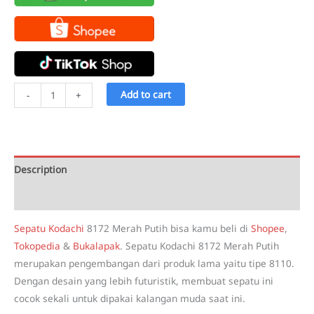
Sepatu
Add to cart
-
+
Kodachi
8172
Merah
Putih
Description
quantity
Reviews (1)
Sepatu Kodachi
8172 Merah Putih bisa kamu beli di
Shopee
,
Tokopedia
&
Bukalapak
. Sepatu Kodachi 8172 Merah Putih
merupakan pengembangan dari produk lama yaitu tipe 8110.
Dengan desain yang lebih futuristik, membuat sepatu ini
cocok sekali untuk dipakai kalangan muda saat ini.