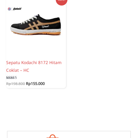
Sepatu Kodachi 8172 Hitam
Coklat – HC
Original
Current
Rated
Rp
198.800
Rp
155.000
5.00
price
price
out of 5
was:
is:
Rp198.800.
Rp155.000.