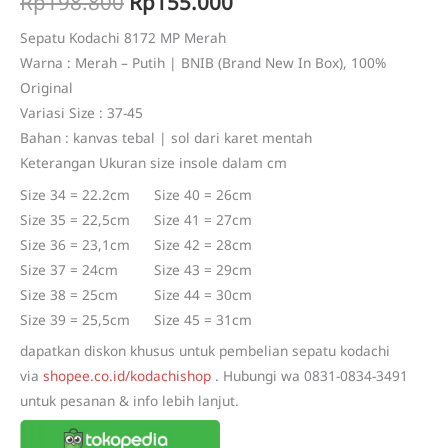
Original
Current
Rp
198.800
Rp
155.000
based on
customer
price
price
rating
Sepatu Kodachi 8172 MP Merah
Warna : Merah – Putih | BNIB (Brand New In Box), 100%
was:
is:
Original
Rp198.800.
Rp155.000.
Variasi Size : 37-45
Bahan : kanvas tebal | sol dari karet mentah
Keterangan Ukuran size insole dalam cm
Size 34 = 22.2cm Size 40 = 26cm
Size 35 = 22,5cm Size 41 = 27cm
Size 36 = 23,1cm Size 42 = 28cm
Size 37 = 24cm Size 43 = 29cm
Size 38 = 25cm Size 44 = 30cm
Size 39 = 25,5cm Size 45 = 31cm
dapatkan diskon khusus untuk pembelian sepatu kodachi
via
shopee.co.id/kodachishop
. Hubungi wa 0831-0834-3491
untuk pesanan & info lebih lanjut.