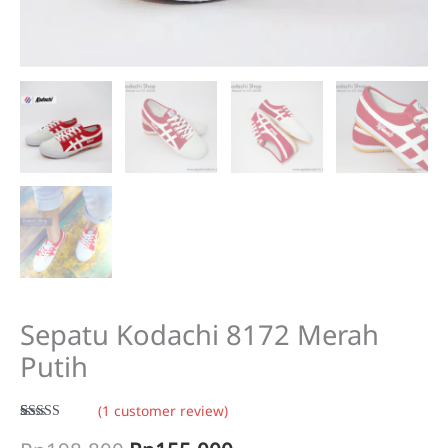
Sepatu Kodachi 8172 Merah
Putih
(
1
customer review)
Rated
1
5.00
out of 5