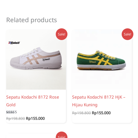
Related products
Sale!
Sale!
Sepatu Kodachi 8172 Rose
Sepatu Kodachi 8172 HjK –
Gold
Hijau Kuning
Original
Current
Rp
198.800
Rp
155.000
price
price
Original
Current
Rated
Rp
198.800
Rp
155.000
5.00
was:
is:
price
price
out of 5
Rp198.800.
Rp155.000.
was:
is:
Rp198.800.
Rp155.000.
Sale!