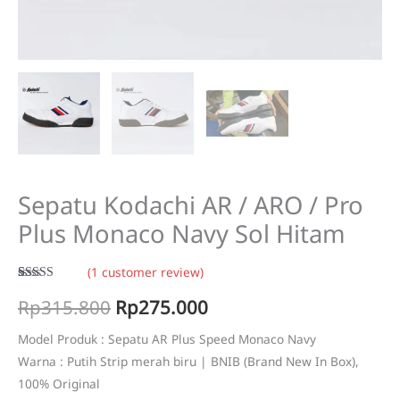
Sepatu Kodachi AR / ARO / Pro
Plus Monaco Navy Sol Hitam
(
1
customer review)
Rated
1
5.00
Original
Current
Rp
315.800
Rp
275.000
out of 5
based on
customer
price
price
rating
Model Produk : Sepatu AR Plus Speed Monaco Navy
Warna : Putih Strip merah biru | BNIB (Brand New In Box),
was:
is:
100% Original