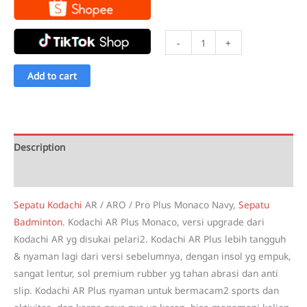
Sepatu
-
+
Kodachi
AR
Add to cart
/
ARO
/
Pro
Description
Plus
Reviews (1)
Monaco
Navy
Sepatu Kodachi
AR / ARO / Pro Plus Monaco Navy,
Sepatu
Sol
Badminton
. Kodachi AR Plus Monaco, versi upgrade dari
Hitam
Kodachi AR yg disukai pelari2. Kodachi AR Plus lebih tangguh
quantity
& nyaman lagi dari versi sebelumnya, dengan insol yg empuk,
sangat lentur, sol premium rubber yg tahan abrasi dan anti
slip. Kodachi AR Plus nyaman untuk bermacam2 sports dan