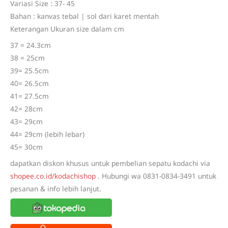
Rp315.800.
Rp275.000.
Variasi Size : 37- 45
Bahan : kanvas tebal | sol dari karet mentah
Keterangan Ukuran size dalam cm
37 = 24.3cm
38 = 25cm
39= 25.5cm
40= 26.5cm
41= 27.5cm
42= 28cm
43= 29cm
44= 29cm (lebih lebar)
45= 30cm
dapatkan diskon khusus untuk pembelian sepatu kodachi via
shopee.co.id/kodachishop
. Hubungi wa 0831-0834-3491 untuk
pesanan & info lebih lanjut.