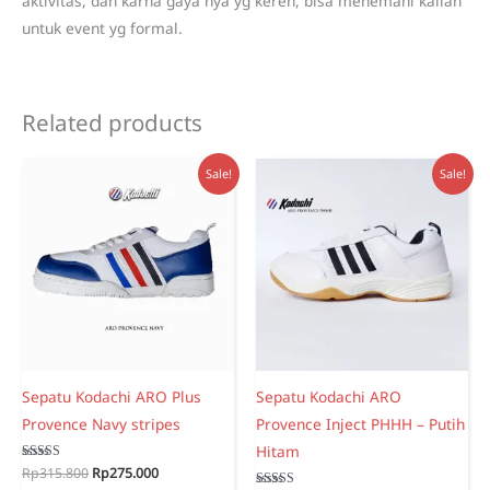
aktivitas, dan karna gaya nya yg keren, bisa menemani kalian
untuk event yg formal.
Related products
Sale!
Sale!
Sepatu Kodachi ARO Plus
Sepatu Kodachi ARO
Provence Navy stripes
Provence Inject PHHH – Putih
Hitam
Original
Current
Rated
Rp
315.800
Rp
275.000
5.00
price
price