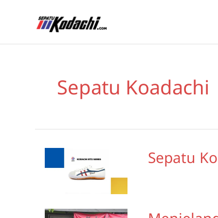
Skip
Home
Sepatu Koadachi
to
content
Sepatu Koadachi
Sepatu Ko