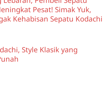
 Lebaran, Pembeli Sepatu
eningkat Pesat! Simak Yuk,
 gak Kehabisan Sepatu Kodachi
u
achi, Style Klasik yang
Punah