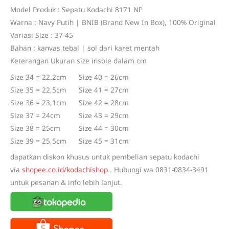
customer
price
price
rating
Model Produk : Sepatu Kodachi 8171 NP
Warna : Navy Putih | BNIB (Brand New In Box), 100% Original
was:
is:
Variasi Size : 37-45
Rp198.800.
Rp155.000.
Bahan : kanvas tebal | sol dari karet mentah
Keterangan Ukuran size insole dalam cm
Size 34 = 22.2cm Size 40 = 26cm
Size 35 = 22,5cm Size 41 = 27cm
Size 36 = 23,1cm Size 42 = 28cm
Size 37 = 24cm Size 43 = 29cm
Size 38 = 25cm Size 44 = 30cm
Size 39 = 25,5cm Size 45 = 31cm
dapatkan diskon khusus untuk pembelian sepatu kodachi
via
shopee.co.id/kodachishop
. Hubungi wa 0831-0834-3491
untuk pesanan & info lebih lanjut.