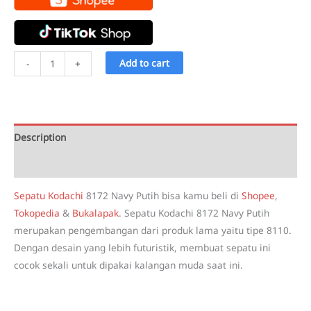
Sepatu
Add to cart
-
+
Kodachi
8172
Navy
Putih
Description
quantity
Reviews (1)
Sepatu Kodachi
8172 Navy Putih bisa kamu beli di
Shopee
,
Tokopedia
&
Bukalapak
. Sepatu Kodachi 8172 Navy Putih
merupakan pengembangan dari produk lama yaitu tipe 8110.
Dengan desain yang lebih futuristik, membuat sepatu ini
cocok sekali untuk dipakai kalangan muda saat ini.