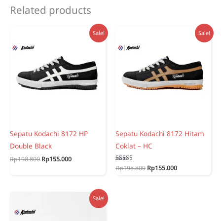
Related products
Sale!
Sale!
Sepatu Kodachi 8172 HP
Sepatu Kodachi 8172 Hitam
Double Black
Coklat – HC
Original
Current
Rp
198.800
Rp
155.000
price
price
Original
Current
Rated
Rp
198.800
Rp
155.000
5.00
was:
is:
price
price
out of 5
Rp198.800.
Rp155.000.
was:
is:
Rp198.800.
Rp155.000.
Sale!