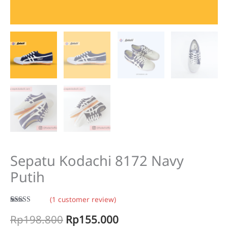
Sepatu Kodachi 8172 Navy
Putih
(
1
customer review)
Rated
1
5.00
Original
Current
Rp
198.800
Rp
155.000
out of 5
based on