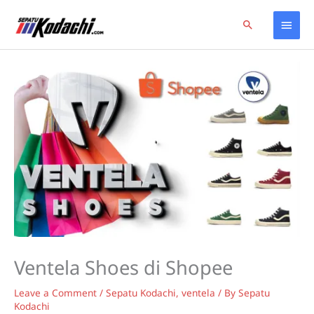
Skip
Home
Sepatu Kodachi
Ventela Shoes di Shopee
Main
Search
to
content
Men
Ventela Shoes di Shopee
Leave a Comment
/
Sepatu Kodachi
,
ventela
/ By
Sepatu
Kodachi