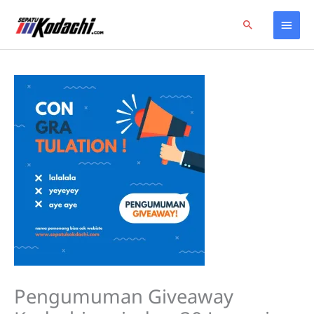
Skip
Home
giveaway
Main
Search
to
Pengumuman Giveaway Kodachi periode – 30 Januari 2019
content
Men
Pengumuman Giveaway